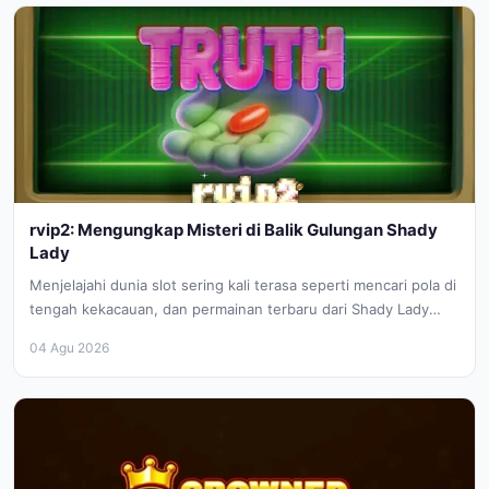
rvip2: Mengungkap Misteri di Balik Gulungan Shady
Lady
Menjelajahi dunia slot sering kali terasa seperti mencari pola di
tengah kekacauan, dan permainan terbaru dari Shady Lady
yang berjudul...
04 Agu 2026