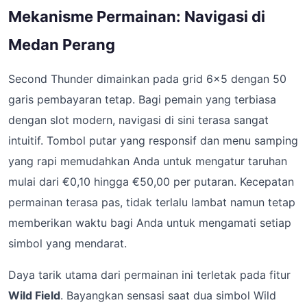
Mekanisme Permainan: Navigasi di
Medan Perang
Second Thunder dimainkan pada grid 6×5 dengan 50
garis pembayaran tetap. Bagi pemain yang terbiasa
dengan slot modern, navigasi di sini terasa sangat
intuitif. Tombol putar yang responsif dan menu samping
yang rapi memudahkan Anda untuk mengatur taruhan
mulai dari €0,10 hingga €50,00 per putaran. Kecepatan
permainan terasa pas, tidak terlalu lambat namun tetap
memberikan waktu bagi Anda untuk mengamati setiap
simbol yang mendarat.
Daya tarik utama dari permainan ini terletak pada fitur
Wild Field
. Bayangkan sensasi saat dua simbol Wild