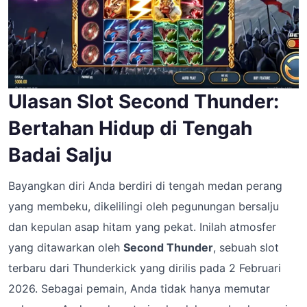
Ulasan Slot Second Thunder:
Bertahan Hidup di Tengah
Badai Salju
Bayangkan diri Anda berdiri di tengah medan perang
yang membeku, dikelilingi oleh pegunungan bersalju
dan kepulan asap hitam yang pekat. Inilah atmosfer
yang ditawarkan oleh
Second Thunder
, sebuah slot
terbaru dari Thunderkick yang dirilis pada 2 Februari
2026. Sebagai pemain, Anda tidak hanya memutar