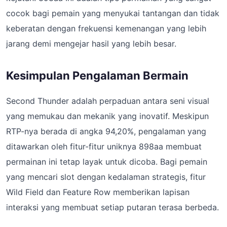
cocok bagi pemain yang menyukai tantangan dan tidak
keberatan dengan frekuensi kemenangan yang lebih
jarang demi mengejar hasil yang lebih besar.
Kesimpulan Pengalaman Bermain
Second Thunder adalah perpaduan antara seni visual
yang memukau dan mekanik yang inovatif. Meskipun
RTP-nya berada di angka 94,20%, pengalaman yang
ditawarkan oleh fitur-fitur uniknya 898aa membuat
permainan ini tetap layak untuk dicoba. Bagi pemain
yang mencari slot dengan kedalaman strategis, fitur
Wild Field dan Feature Row memberikan lapisan
interaksi yang membuat setiap putaran terasa berbeda.