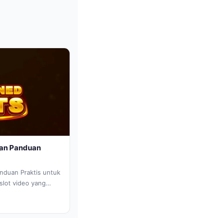
dan Panduan
nduan Praktis untuk
slot video yang
...