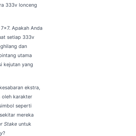
ra 333v lonceng
 7×7. Apakah Anda
at setiap 333v
ghilang dan
bintang utama
 kejutan yang
 kesabaran ekstra,
oleh karakter
imbol seperti
sekitar mereka
r Stake
untuk
uy
?