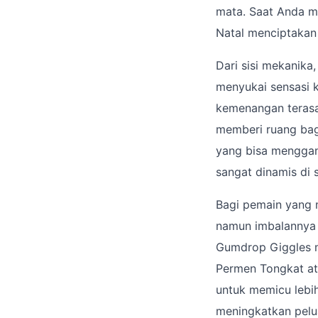
mata. Saat Anda m
Natal menciptakan 
Dari sisi mekanik
menyukai sensasi
kemenangan terasa
memberi ruang bagi
yang bisa menggan
sangat dinamis di 
Bagi pemain yang m
namun imbalannya 
Gumdrop Giggles me
Permen Tongkat at
untuk memicu lebi
meningkatkan pelu