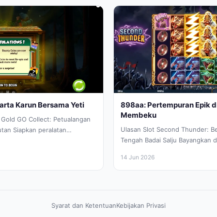
arta Karun Bersama Yeti
898aa: Pertempuran Epik d
Membeku
 Gold GO Collect: Petualangan
Ulasan Slot Second Thunder: Be
utan Siapkan peralatan
Tengah Badai Salju Bayangkan di
bersiaplah untuk masuk ke...
tengah medan perang yang mem
14 Jun 2026
Syarat dan Ketentuan
Kebijakan Privasi